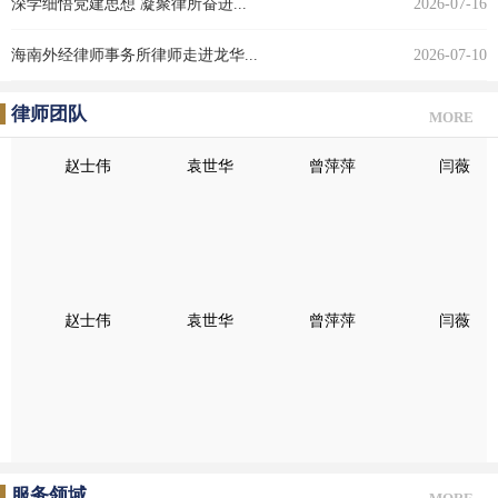
深学细悟党建思想 凝聚律所奋进...
2026-07-16
海南外经律师事务所律师走进龙华...
2026-07-10
律师团队
MORE
赵士伟
袁世华
曾萍萍
闫薇
赵士伟
袁世华
曾萍萍
闫薇
服务领域