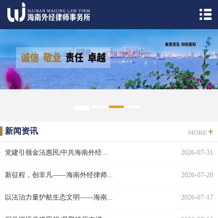
1
2
3
4
5
新闻资讯
MORE
党建引领金法惠民|中共海南外经...
2026-07-31
新征程，创非凡——海南外经律师...
2026-07-20
以法治力量护航生态文明——海南...
2026-07-17