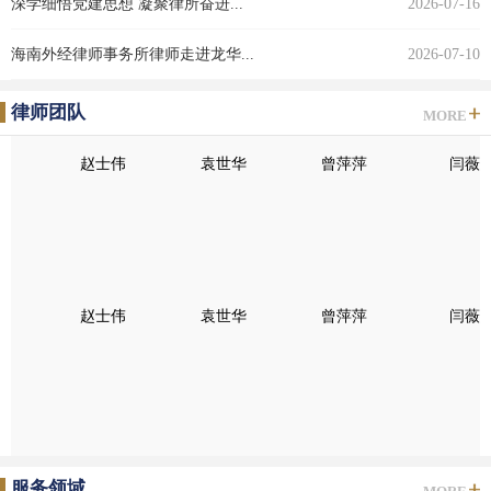
深学细悟党建思想 凝聚律所奋进...
2026-07-16
海南外经律师事务所律师走进龙华...
2026-07-10
律师团队
MORE
赵士伟
袁世华
曾萍萍
闫薇
赵士伟
袁世华
曾萍萍
闫薇
服务领域