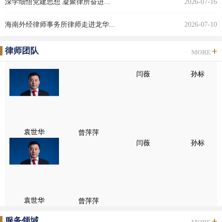
深学细悟党建思想 凝聚律所奋进...
2026-07-16
海南外经律师事务所律师走进龙华...
2026-07-10
律师团队
MORE
闫薇
袁世华
曾萍萍
孙标
闫薇
袁世华
曾萍萍
孙标
服务领域