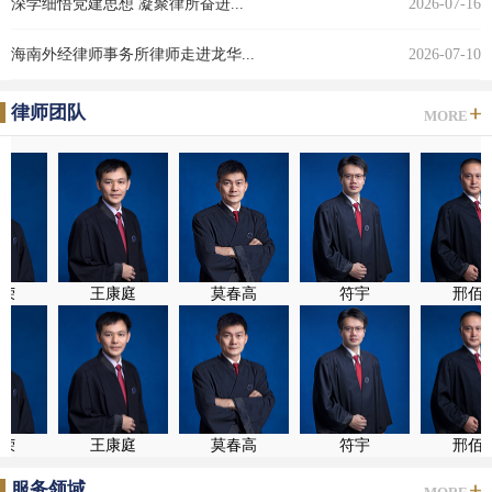
深学细悟党建思想 凝聚律所奋进...
2026-07-16
海南外经律师事务所律师走进龙华...
2026-07-10
律师团队
MORE
荣
王康庭
莫春高
符宇
邢佰峰
荣
王康庭
莫春高
符宇
邢佰峰
服务领域