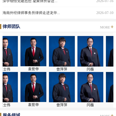
深学细悟党建思想 凝聚律所奋进...
2026-07-16
海南外经律师事务所律师走进龙华...
2026-07-10
律师团队
MORE
袁世华
士伟
曾萍萍
闫薇
孙
袁世华
士伟
曾萍萍
闫薇
孙
服务领域