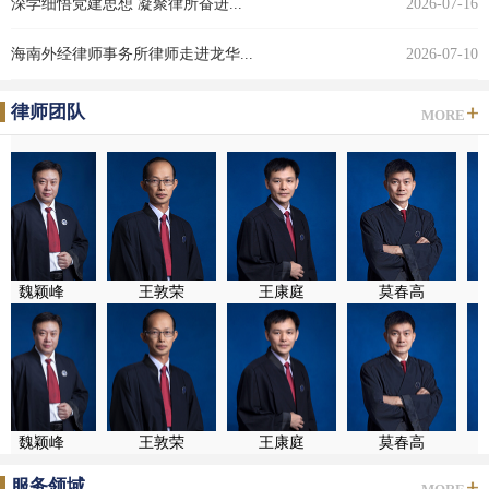
深学细悟党建思想 凝聚律所奋进...
2026-07-16
海南外经律师事务所律师走进龙华...
2026-07-10
律师团队
MORE
魏颖峰
王敦荣
王康庭
莫春高
魏颖峰
王敦荣
王康庭
莫春高
服务领域