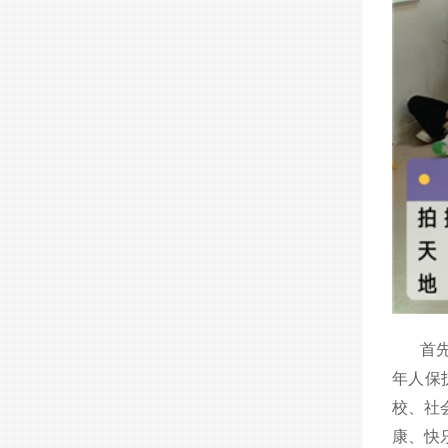
首
年人保
校、社
康、快