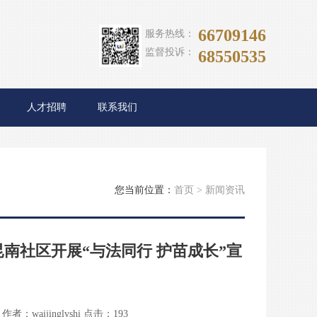
66709146
服务热线：
监督投诉：
68550535
人才招聘
联系我们
您当前位置：
首页
>
新闻资讯
南社区开展“与法同行 护苗成长”宣
作者：waijinglvshi
点击：
193