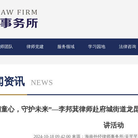
师团队
律师党建
服务领域
学习园地
法律咨询
闻资讯
NEWS
润童心，守护未来”—李邦萁律师赴府城街道龙昆
讲活动
2024-10-18 09:42:00
来源：海南外经律师事务所/吴芊芊