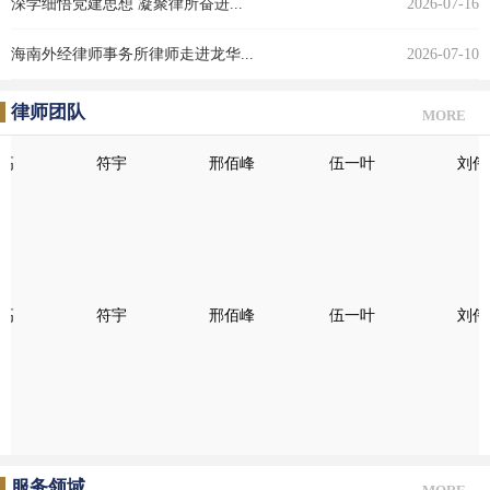
深学细悟党建思想 凝聚律所奋进...
2026-07-16
海南外经律师事务所律师走进龙华...
2026-07-10
律师团队
MORE
高
符宇
邢佰峰
伍一叶
刘伟
高
符宇
邢佰峰
伍一叶
刘伟
服务领域